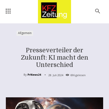
Allgemein
Presseverteiler der
Zukunft: KI macht den
Unterschied
By
PrNews24
28. Juli 2024
696
gelesen