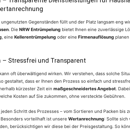
– Transparente Dienstleistungen für Hausha
Wertanrechnung
ungenutzten Gegenständen füllt und der Platz langsam eng wird,
usen
. Die
NRW Entrümpelung
bietet Ihnen eine zuverlässige Lö
g
, eine
Kellerentrümpelung
oder eine
Firmenauflösung
planen 
– Stressfrei und Transparent
ann oft überwältigend wirken. Wir verstehen, dass solche Situ
 gestaltet, dass er Ihnen den Prozess so einfach und stressfre
nerhalb kürzester Zeit ein
maßgeschneidertes Angebot
. Dabe
 welche Kosten auf Sie zukommen, ohne versteckte Gebühren.
jeden Schritt des Prozesses – vom Sortieren und Packen bis z
Besonders vorteilhaft ist unsere
Wertanrechnung
: Sollte sic
en, berücksichtigen wir diese bei der Preisgestaltung. So kö