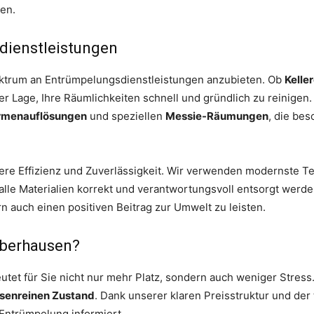
ren.
sdienstleistungen
Spektrum an Entrümpelungsdienstleistungen anzubieten. Ob
Kelle
 der Lage, Ihre Räumlichkeiten schnell und gründlich zu reinig
rmenauflösungen
und speziellen
Messie-Räumungen
, die bes
re Effizienz und Zuverlässigkeit. Wir verwenden modernste T
lle Materialien korrekt und verantwortungsvoll entsorgt werden. 
 auch einen positiven Beitrag zur Umwelt zu leisten.
Oberhausen?
tet für Sie nicht nur mehr Platz, sondern auch weniger Stress.
senreinen Zustand
. Dank unserer klaren Preisstruktur und de
 Entrümpelung informiert.