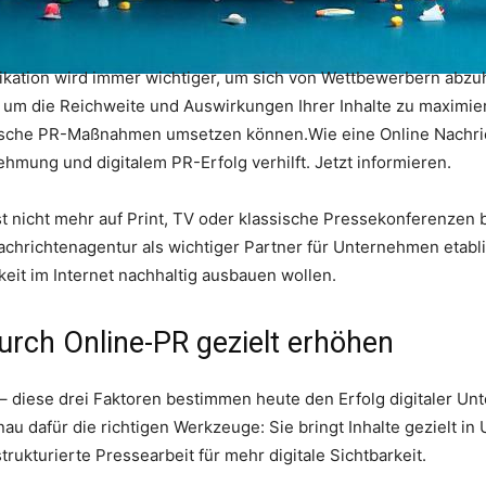
nikation wird immer wichtiger, um sich von Wettbewerbern abz
m die Reichweite und Auswirkungen Ihrer Inhalte zu maximiere
egische PR-Maßnahmen umsetzen können.Wie eine Online Nachr
hmung und digitalem PR-Erfolg verhilft. Jetzt informieren.
st nicht mehr auf Print, TV oder klassische Pressekonferenzen b
chrichtenagentur als wichtiger Partner für Unternehmen etablie
eit im Internet nachhaltig ausbauen wollen.
durch Online-PR gezielt erhöhen
– diese drei Faktoren bestimmen heute den Erfolg digitaler U
au dafür die richtigen Werkzeuge: Sie bringt Inhalte gezielt in
trukturierte Pressearbeit für mehr digitale Sichtbarkeit.