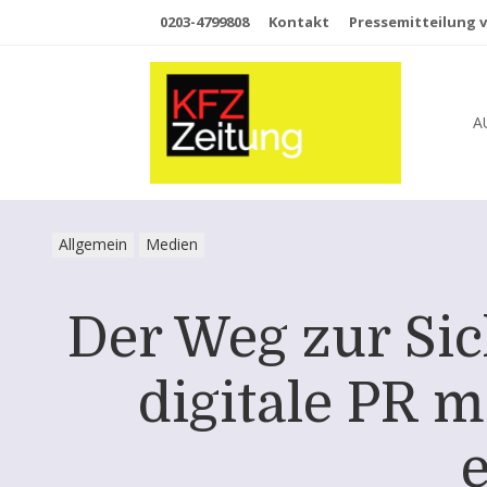
0203-4799808
Kontakt
Pressemitteilung v
A
Allgemein
Medien
Der Weg zur Sic
digitale PR 
e