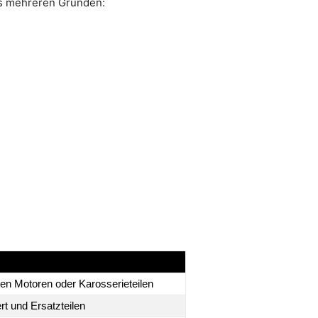
us mehreren Gründen:
gten Motoren oder Karosserieteilen
rt und Ersatzteilen