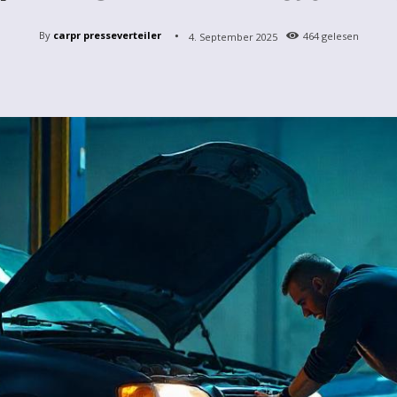
By
carpr presseverteiler
4. September 2025
464
gelesen