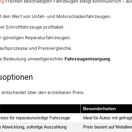
ng
Frechen beschädigten Fahrzeugen steigt kontinuierlich – a
t den Wert von Unfall- und Motorschadenfahrzeugen.
t Schrottfahrzeuge profitabel.
h günstigen Reparaturfahrzeugen.
aufsprozesse und Preisvergleiche.
de Bedeutung umweltgerechter
Fahrzeugentsorgung
.
soptionen
 entscheidet über den erzielbaren Preis.
e
Besonderheiten
eise für reparaturwürdige Fahrzeuge
Ideal für Autos mit gefra
e Abwicklung, sofortige Auszahlung
Preis basiert auf Metallwe