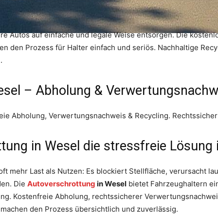
re Autos auf einfache und legale Weise entsorgen. Die kosten
 den Prozess für Halter einfach und seriös. Nachhaltige Recy
.
esel – Abholung & Verwertungsnachw
reie Abholung, Verwertungsnachweis & Recycling. Rechtssicher
ng in Wesel die stressfreie Lösung 
oft mehr Last als Nutzen: Es blockiert Stellfläche, verursacht l
den. Die
Autoverschrottung
in Wesel
bietet Fahrzeughaltern ei
ung. Kostenfreie Abholung, rechtssicherer Verwertungsnachwei
machen den Prozess übersichtlich und zuverlässig.