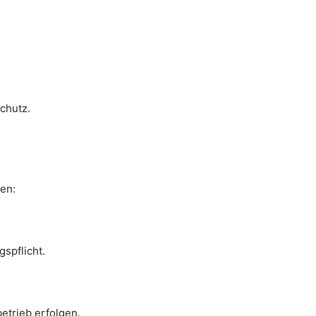
chutz.
hen:
spflicht.
etrieb erfolgen.