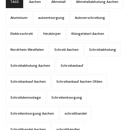
TAGS
Aachen
Altmetall
Altmetallabholung Aachen
Aluminium
autoentsorgung
Autoverschrottung
Elektroschrott
Heizkörper
Klüngelskerl Aachen
Nordrhein-Westfalen
Schrott Aachen
Schrottabholung
Schrottabholung Aachen
Schrottankauf
Schrottankauf Aachen
Schrottankauf Aachen Ofden
Schrottdemontage
Schrottentsorgung
Schrottentsorgung Aachen
schrotthandel
Schrotthandel Aachen
schrotthändler