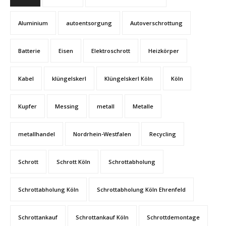
Aluminium
autoentsorgung
Autoverschrottung
Batterie
Eisen
Elektroschrott
Heizkörper
Kabel
klüngelskerl
Klüngelskerl Köln
Köln
Kupfer
Messing
metall
Metalle
metallhandel
Nordrhein-Westfalen
Recycling
Schrott
Schrott Köln
Schrottabholung
Schrottabholung Köln
Schrottabholung Köln Ehrenfeld
Schrottankauf
Schrottankauf Köln
Schrottdemontage