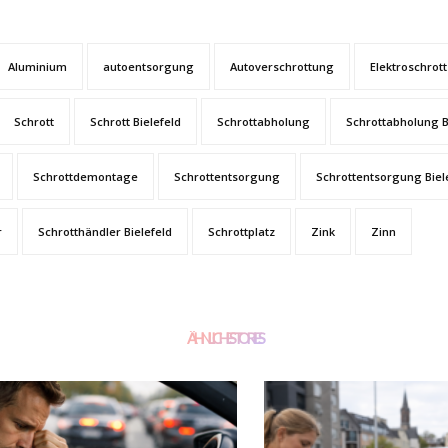
Aluminium
autoentsorgung
Autoverschrottung
Elektroschrott
Schrott
Schrott Bielefeld
Schrottabholung
Schrottabholung B
Schrottdemontage
Schrottentsorgung
Schrottentsorgung Biel
r
Schrotthändler Bielefeld
Schrottplatz
Zink
Zinn
ÄHNLICHE STORIES