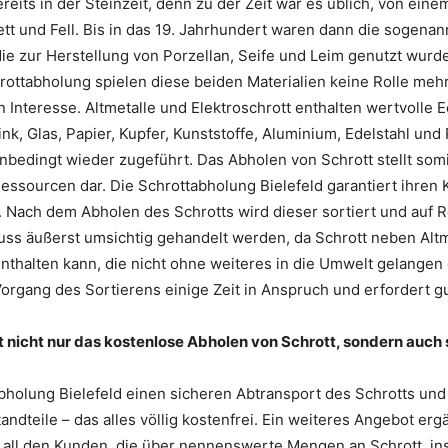
eits in der Steinzeit, denn zu der Zeit war es üblich, von einem
tt und Fell. Bis in das 19. Jahrhundert waren dann die sogena
die zur Herstellung von Porzellan, Seife und Leim genutzt wur
rottabholung spielen diese beiden Materialien keine Rolle mehr
 Interesse. Altmetalle und Elektroschrott enthalten wertvolle E
k, Glas, Papier, Kupfer, Kunststoffe, Aluminium, Edelstahl und 
unbedingt wieder zugeführt. Das Abholen von Schrott stellt som
ssourcen dar. Die Schrottabholung Bielefeld garantiert ihren
e. Nach dem Abholen des Schrotts wird dieser sortiert und auf 
muss äußerst umsichtig gehandelt werden, da Schrott neben Alt
nthalten kann, die nicht ohne weiteres in die Umwelt gelangen
organg des Sortierens einige Zeit in Anspruch und erfordert g
t nicht nur das kostenlose Abholen von Schrott, sondern auch
abholung Bielefeld einen sicheren Abtransport des Schrotts und
andteile – das alles völlig kostenfrei. Ein weiteres Angebot er
et all den Kunden, die über nennenswerte Mengen an Schrott, i