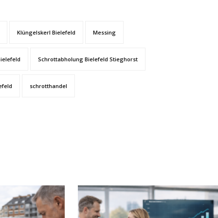
Klüngelskerl Bielefeld
Messing
ielefeld
Schrottabholung Bielefeld Stieghorst
efeld
schrotthandel