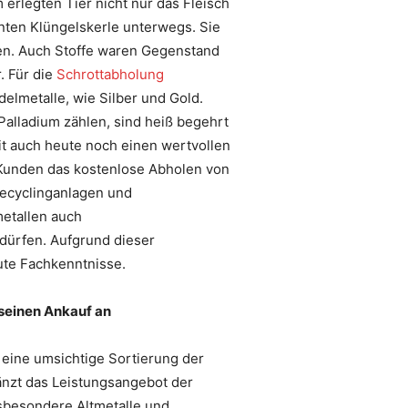
 erlegten Tier nicht nur das Fleisch
nnten Klüngelskerle unterwegs. Sie
den. Auch Stoffe waren Gegenstand
. Für die
Schrottabholung
delmetalle, wie Silber und Gold.
Palladium zählen, sind heiß begehrt
it auch heute noch einen wertvollen
 Kunden das kostenlose Abholen von
Recyclinganlagen und
metallen auch
 dürfen. Aufgrund dieser
ute Fachkenntnisse.
 seinen Ankauf an
 eine umsichtige Sortierung der
gänzt das Leistungsangebot der
nsbesondere Altmetalle und