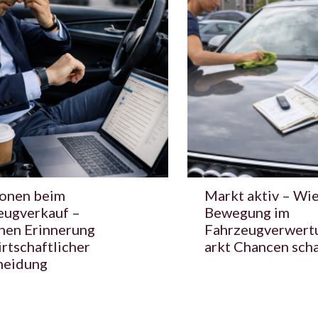
onen beim
Markt aktiv – Wi
eugverkauf –
Bewegung im
hen Erinnerung
Fahrzeugverwert
rtschaftlicher
arkt Chancen scha
heidung