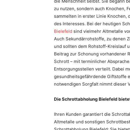
die Menschheit selbst. Sie begann ber
zu nutzen, sondern auch Knochen, Fe
sammelten in erster Linie Knochen, 
des Interesses. Bei der heutigen Sch
Bielefeld
sind vielmehr Altmetalle von
Auch Sekundärrohstoffe, zu denen Zin
und sollten dem Rohstoff-Kreislauf 
Beitrag zur Schonung vorhandener Re
Schrott – mit terminlicher Absprach
Entsorgungsstellen verteilt. Dabei 
gesundheitsgefährdende Giftstoffe e
notwendigen Sorgfalt nimmt dieser V
Die Schrottabholung Bielefeld biete
Ihren Kunden garantiert die Schrott
Altmetalle und sonstigen Schrottbest
Schrottabholung Bielefeld: Sie biet