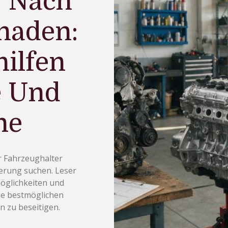
r Nach
haden:
hilfen
e Und
ne
r Fahrzeughalter
ierung suchen. Leser
öglichkeiten und
die bestmöglichen
n zu beseitigen.