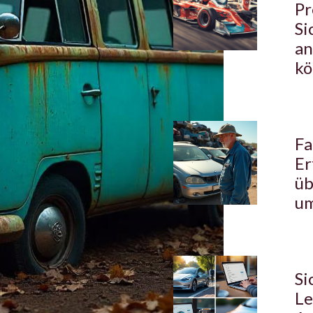
Pr
Si
an
k
Fa
Er
üb
um
Si
Le