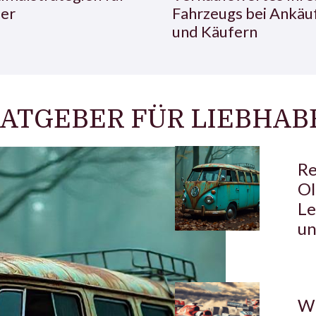
er
Fahrzeugs bei Ankäu
und Käufern
ATGEBER FÜR LIEBHAB
Re
Ol
Le
un
Wi