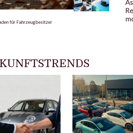
As
Re
mo
aden für Fahrzeugbesitzer
UKUNFTSTRENDS